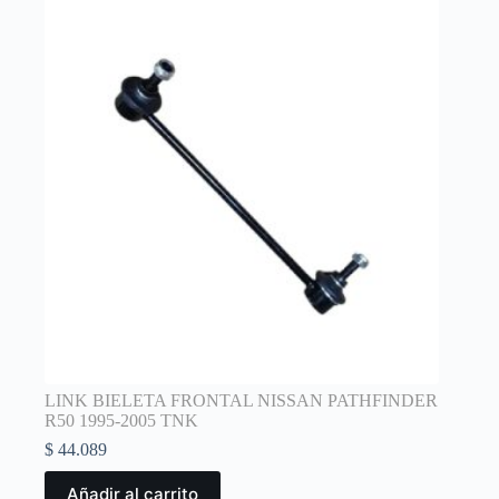
LINK BIELETA FRONTAL NISSAN PATHFINDER
R50 1995-2005 TNK
$
44.089
Añadir al carrito