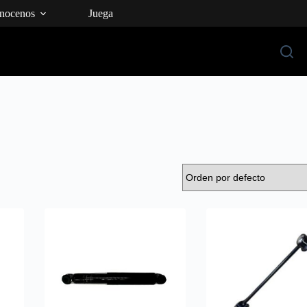
nocenos
Juega