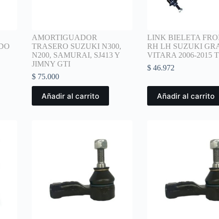
AMORTIGUADOR
LINK BIELETA FR
RDO
TRASERO SUZUKI N300,
RH LH SUZUKI GR
N200, SAMURAI, SJ413 Y
VITARA 2006-2015 
JIMNY GTI
$
46.972
$
75.000
Añadir al carrito
Añadir al carrito