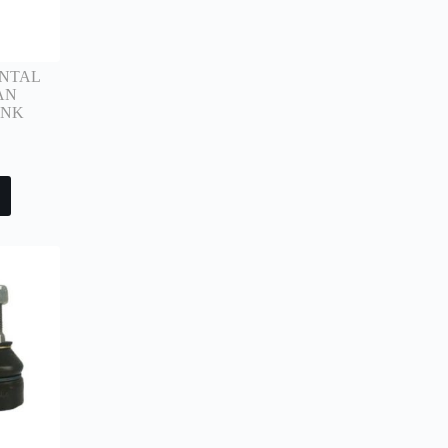
ONTAL
AN
TNK