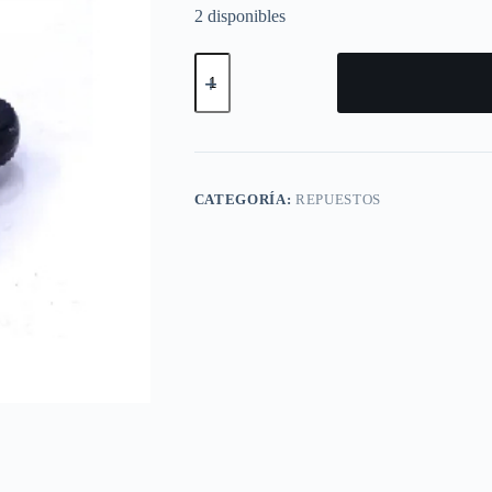
2 disponibles
RÓTULA
SUPERIOR
DELANTERA
IZQUIERDA/DERECHA
MITSUBISHI
L200
1982-
1989
CATEGORÍA:
REPUESTOS
/
L300
(L03)
1982-
1987
TNK
cantidad