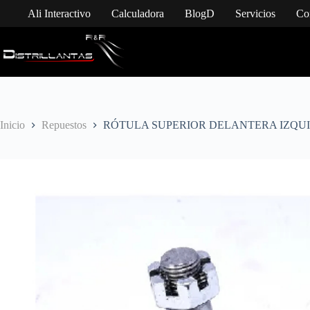
Saltar
Ali Interactivo
Calculadora
BlogD
Servicios
Co
al
contenido
Inicio
Repuestos
RÓTULA SUPERIOR DELANTERA IZQUIERD