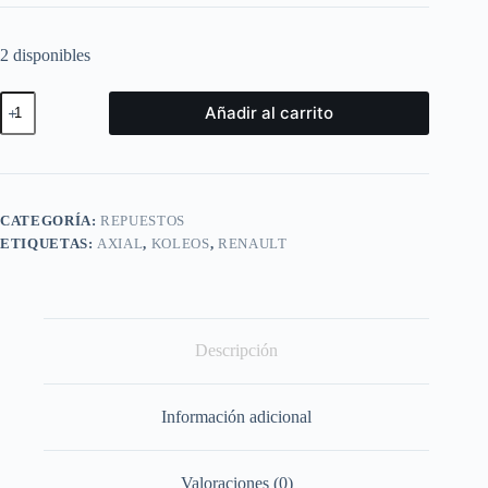
2 disponibles
TERMINAL
Añadir al carrito
AXIAL
DELANTERA
IZQUIERDA
RENAULT
KOLEOS
>2011
CATEGORÍA:
REPUESTOS
M18X1.5
ETIQUETAS:
AXIAL
,
KOLEOS
,
RENAULT
cantidad
Descripción
Información adicional
Valoraciones (0)