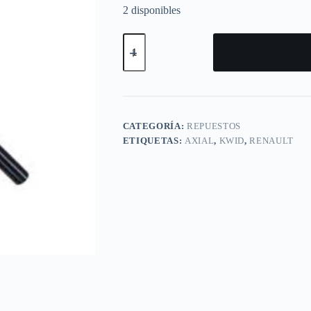
2 disponibles
TERMINAL
AXIAL
DELANTERA
IZQUIERDA
RENAULT
KWID
>2015
cantidad
CATEGORÍA:
REPUESTOS
ETIQUETAS:
AXIAL
,
KWID
,
RENAULT